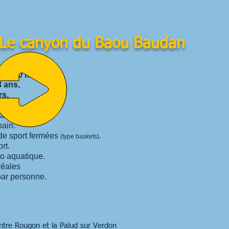
Le canyon du Baou Baudan
 minimum),
ns,
s,
ain.
n.
t fermées
.
(type baskets)
t.
atique.
les
rsonne.
tre Rougon et la Palud sur Verdon