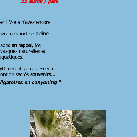
55 euros / pers
z ? Vous n’avez encore
avec ce sport de
pleine
cades
en rappel
, les
vasques naturelles et
aquatiques.
rythmeront votre descente
ront de sacrés
souvenirs...
ligatoires en canyoning "