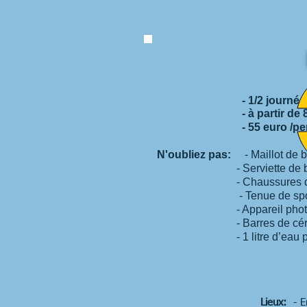
- 1/2 journée (2h00
- à partir de 8 a
- 55 euro /per
N'oubliez pas:
- Maillot de b
- Serviette de bai
- Chaussures de spor
- Tenue de spor
- Appareil photo aqu
- Barres de céréa
- 1 litre d’eau par pe
Lieux:
- En