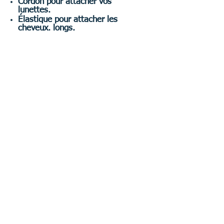
Cordon pour attacher vos
lunettes.
Élastique pour attacher les
cheveux. longs.
Ne pas être sujet au
vertige
Toutes nos activités sont
encadrés par des moniteurs
brevet d'état d'escalade et
canyoning